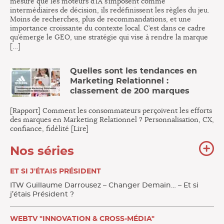
mesure que les moteurs d’IA s’imposent comme
intermédiaires de décision, ils redéfinissent les règles du jeu.
Moins de recherches, plus de recommandations, et une
importance croissante du contexte local. C’est dans ce cadre
qu’émerge le GEO, une stratégie qui vise à rendre la marque
[…]
Quelles sont les tendances en
Marketing Relationnel :
classement de 200 marques
[Rapport] Comment les consommateurs perçoivent les efforts
des marques en Marketing Relationnel ? Personnalisation, CX,
confiance, fidélité [Lire]
To
Nos séries
no
sér
ET SI J'ÉTAIS PRÉSIDENT
ITW Guillaume Darrousez – Changer Demain… – Et si
j’étais Président ?
WEBTV "INNOVATION & CROSS-MÉDIA"