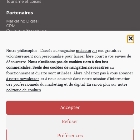
Tourisme et Loisirs
Partenaires
Marketing Digital
CRM
Customer Experience
Data et Connaissance clients
Social Media
Stratégies Mobiles
Excellence E-Commerce
Notre philosophie : L'accès au magazine
mcfactory.fr
est gratuit et
Médias
volontairement non personnalisé pour laisser libre court à vos envies de
Revue de presse
découverte.
Nous n'utilisons pas de cookies tiers à des fins
commerciales. Seuls des cookies de navigation nécessaires
au
Nos émissions
fonctionnement du site sont utilisées. Alors n'hésitez pas à
vous abonner
Webtv « Innovation & Cross-média »
à notre newsletter
, et à nous soutenir dans notre mission d'information
Et si j’étais Président
des professionnels du marketing et du digital. En savoir plus sur notre
Demain, les Marques…
politique de cookies
.
Expérience Client Stories
Social Stories
Évasions
Les Regards Croisés du Marketing Digital
Accepter
La Boîte à Outils du Digital Marketer
Visions d’experts
Refuser
Préférences
Copyright © 2026 MC Factory, tous droits réservés.
À propos
,
Mentions légales
,