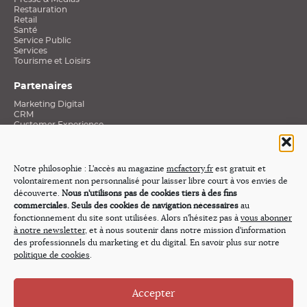
Restauration
Retail
Santé
Service Public
Services
Tourisme et Loisirs
Partenaires
Marketing Digital
CRM
Customer Experience
Data et Connaissance clients
Social Media
Stratégies Mobiles
Excellence E-Commerce
Notre philosophie : L'accès au magazine
mcfactory.fr
est gratuit et
Médias
volontairement non personnalisé pour laisser libre court à vos envies de
Revue de presse
découverte.
Nous n'utilisons pas de cookies tiers à des fins
commerciales. Seuls des cookies de navigation nécessaires
au
Nos émissions
fonctionnement du site sont utilisées. Alors n'hésitez pas à
vous abonner
Webtv « Innovation & Cross-média »
à notre newsletter
, et à nous soutenir dans notre mission d'information
Et si j’étais Président
des professionnels du marketing et du digital. En savoir plus sur notre
Demain, les Marques…
politique de cookies
.
Expérience Client Stories
Social Stories
Évasions
Les Regards Croisés du Marketing Digital
Accepter
La Boîte à Outils du Digital Marketer