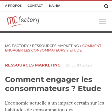
À PROPOS
CONTACT
B.A.-BA
Ouv
le
me
MC FACTORY
/
RESSOURCES MARKETING
/
COMMENT
ENGAGER LES CONSOMMATEURS ? ETUDE
RESSOURCES MARKETING
20 JUIN 2023
Comment engager les
consommateurs ? Etude
L’économie actuelle a un impact certain sur les
habitudes de consommation des