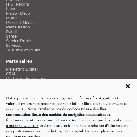
IT & Telecom
Luxe
Maison Déco
Mode
Presse & Médias
Restauration
Retail
Santé
Service Public
Services
Tourisme et Loisirs
Partenaires
Marketing Digital
CRM
Customer Experience
Data et Connaissance clients
Social Media
Stratégies Mobiles
Excellence E-Commerce
Notre philosophie : L'accès au magazine
mcfactory.fr
est gratuit et
Médias
volontairement non personnalisé pour laisser libre court à vos envies de
Revue de presse
découverte.
Nous n'utilisons pas de cookies tiers à des fins
commerciales. Seuls des cookies de navigation nécessaires
au
Nos émissions
fonctionnement du site sont utilisées. Alors n'hésitez pas à
vous abonner
Webtv « Innovation & Cross-média »
à notre newsletter
, et à nous soutenir dans notre mission d'information
Et si j’étais Président
des professionnels du marketing et du digital. En savoir plus sur notre
Demain, les Marques…
politique de cookies
.