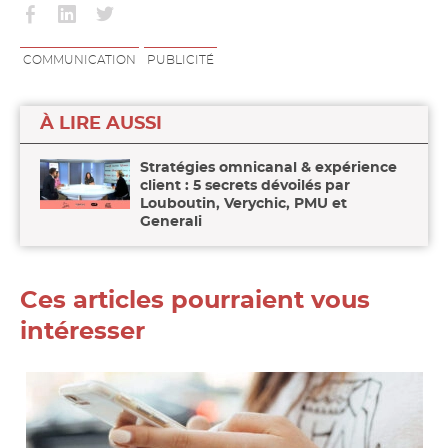
Partager
Partager
Partager
sur
sur
sur
facebook
linkedin
twitter
COMMUNICATION
PUBLICITÉ
À LIRE AUSSI
Stratégies omnicanal & expérience
client : 5 secrets dévoilés par
Louboutin, Verychic, PMU et
Generali
Ces articles pourraient vous
intéresser