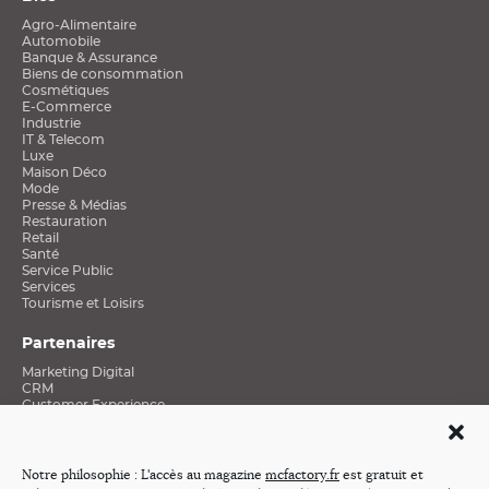
Agro-Alimentaire
Automobile
Banque & Assurance
Biens de consommation
Cosmétiques
E-Commerce
Industrie
IT & Telecom
Luxe
Maison Déco
Mode
Presse & Médias
Restauration
Retail
Santé
Service Public
Services
Tourisme et Loisirs
Partenaires
Marketing Digital
CRM
Customer Experience
Data et Connaissance clients
Social Media
Stratégies Mobiles
Excellence E-Commerce
Notre philosophie : L'accès au magazine
mcfactory.fr
est gratuit et
Médias