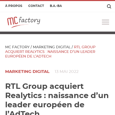
À PROPOS
CONTACT
B.A.-BA
Ouv
le
me
MC FACTORY
/
MARKETING DIGITAL
/
RTL GROUP
ACQUIERT REALYTICS : NAISSANCE D’UN LEADER
EUROPÉEN DE L’ADTECH
MARKETING DIGITAL
13 MAI 2022
RTL Group acquiert
Realytics : naissance d’un
leader européen de
l’AdTech