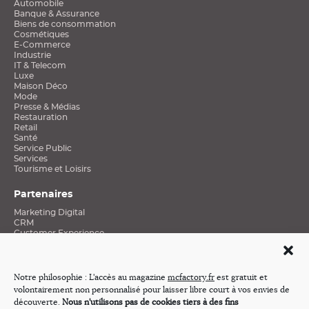
Automobile
Banque & Assurance
Biens de consommation
Cosmétiques
E-Commerce
Industrie
IT & Telecom
Luxe
Maison Déco
Mode
Presse & Médias
Restauration
Retail
Santé
Service Public
Services
Tourisme et Loisirs
Partenaires
Marketing Digital
CRM
Customer Experience
Data et Connaissance clients
Social Media
Stratégies Mobiles
Excellence E-Commerce
Notre philosophie : L'accès au magazine
mcfactory.fr
est gratuit et
Médias
volontairement non personnalisé pour laisser libre court à vos envies de
Revue de presse
découverte.
Nous n'utilisons pas de cookies tiers à des fins