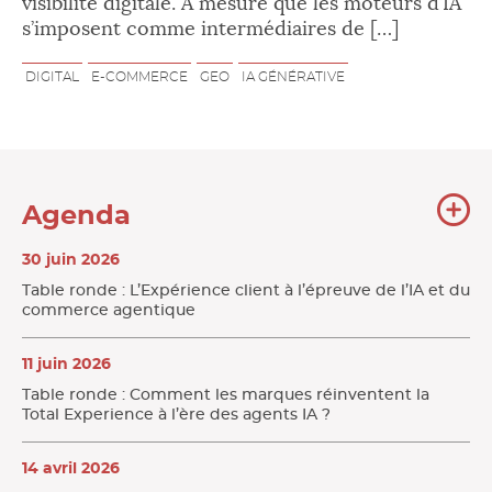
visibilité digitale. À mesure que les moteurs d’IA
s’imposent comme intermédiaires de […]
DIGITAL
E-COMMERCE
GEO
IA GÉNÉRATIVE
To
Agenda
l'
30 juin 2026
Table ronde : L’Expérience client à l’épreuve de l’IA et du
commerce agentique
11 juin 2026
Table ronde : Comment les marques réinventent la
Total Experience à l’ère des agents IA ?
14 avril 2026