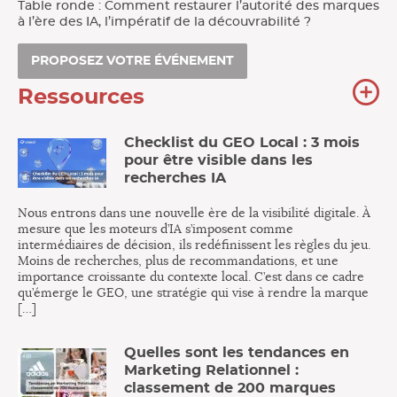
Table ronde : Comment restaurer l’autorité des marques
à l’ère des IA, l’impératif de la découvrabilité ?
PROPOSEZ VOTRE ÉVÉNEMENT
To
Ressources
no
re
Checklist du GEO Local : 3 mois
pour être visible dans les
recherches IA
Nous entrons dans une nouvelle ère de la visibilité digitale. À
mesure que les moteurs d’IA s’imposent comme
intermédiaires de décision, ils redéfinissent les règles du jeu.
Moins de recherches, plus de recommandations, et une
importance croissante du contexte local. C’est dans ce cadre
qu’émerge le GEO, une stratégie qui vise à rendre la marque
[…]
Quelles sont les tendances en
Marketing Relationnel :
classement de 200 marques