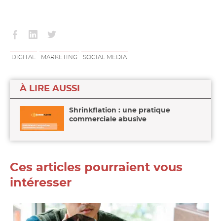
Partager
Partager
Partager
sur
sur
sur
facebook
linkedin
twitter
DIGITAL
MARKETING
SOCIAL MEDIA
À LIRE AUSSI
Shrinkflation : une pratique
commerciale abusive
Ces articles pourraient vous
intéresser