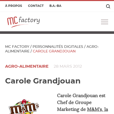
À PROPOS
CONTACT
B.A.-BA
Ouv
le
me
MC FACTORY
/
PERSONNALITÉS DIGITALES
/
AGRO-
ALIMENTAIRE
/
CAROLE GRANDJOUAN
AGRO-ALIMENTAIRE
28 MARS 2012
Carole Grandjouan
Carole Grandjouan est
Chef de Groupe
Marketing de
M&M’s, la