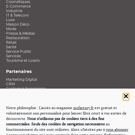
Cosmétiques
E-Commerce
Industrie
IT & Telecom
Luxe
Maison Déco
Mode
Presse & Médias
Restauration
Retail
Santé
Service Public
Services
Tourisme et Loisirs
Partenaires
Marketing Digital
CRM
Customer Experience
Data et Connaissance clients
Social Media
Stratégies Mobiles
Excellence E-Commerce
Notre philosophie : L'accès au magazine
mcfactory.fr
est gratuit et
Médias
volontairement non personnalisé pour laisser libre court à vos envies de
Revue de presse
découverte.
Nous n'utilisons pas de cookies tiers à des fins
commerciales. Seuls des cookies de navigation nécessaires
au
Nos émissions
fonctionnement du site sont utilisées. Alors n'hésitez pas à
vous abonner
Webtv « Innovation & Cross-média »