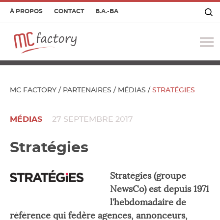
À PROPOS
CONTACT
B.A.-BA
O
le
m
MC FACTORY
/
PARTENAIRES
/
MÉDIAS
/
STRATÉGIES
MÉDIAS
27 SEPTEMBRE 2017
Stratégies
Stratégies (groupe
NewsCo) est depuis 1971
l’hebdomadaire de
référence qui fédère agences, annonceurs,