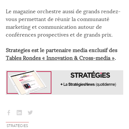
Le magazine orchestre aussi de grands rendez-
vous permettant de réunir la communauté
marketing et communication autour de
conférences prospectives et de grands prix.
Stratégies est le partenaire media exclusif des
Tables Rondes « Innovation & Cross-média »
.
Partager
Partager
Partager
sur
sur
sur
facebook
linkedin
twitter
STRATÉGIES