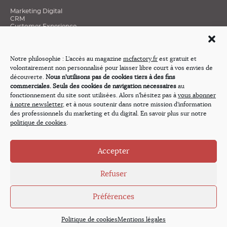
Marketing Digital
CRM
Customer Experience
Data et Connaissance clients
Social Media
Stratégies Mobiles
Excellence E-Commerce
Notre philosophie : L'accès au magazine
mcfactory.fr
est gratuit et
Médias
volontairement non personnalisé pour laisser libre court à vos envies de
Revue de presse
découverte.
Nous n'utilisons pas de cookies tiers à des fins
commerciales. Seuls des cookies de navigation nécessaires
au
Nos émissions
fonctionnement du site sont utilisées. Alors n'hésitez pas à
vous abonner
Webtv « Innovation & Cross-média »
à notre newsletter
, et à nous soutenir dans notre mission d'information
Et si j’étais Président
des professionnels du marketing et du digital. En savoir plus sur notre
Demain, les Marques…
politique de cookies
.
Expérience Client Stories
Social Stories
Évasions
Les Regards Croisés du Marketing Digital
Accepter
La Boîte à Outils du Digital Marketer
Visions d’experts
Refuser
Préférences
Copyright © 2026 MC Factory, tous droits réservés.
À propos
,
Mentions légales
,
Politique de cookies
Politique de cookies
Mentions légales