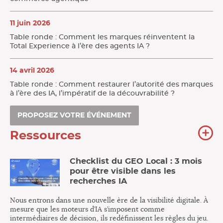
11 juin 2026
Table ronde : Comment les marques réinventent la
Total Experience à l’ère des agents IA ?
14 avril 2026
Table ronde : Comment restaurer l’autorité des marques
à l’ère des IA, l’impératif de la découvrabilité ?
PROPOSEZ VOTRE ÉVÉNEMENT
To
Ressources
no
re
Checklist du GEO Local : 3 mois
pour être visible dans les
recherches IA
Nous entrons dans une nouvelle ère de la visibilité digitale. À
mesure que les moteurs d’IA s’imposent comme
intermédiaires de décision, ils redéfinissent les règles du jeu.